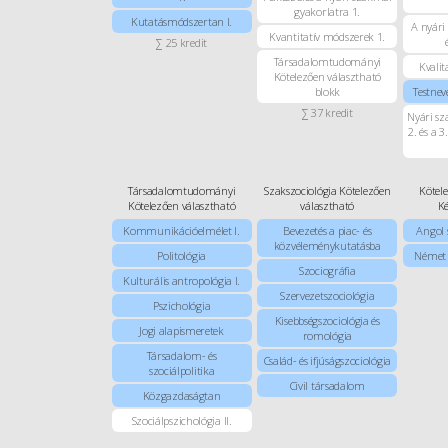
gyakorlatra 1.
Kutatásmódszertan I.
A nyári
Kvantitatív módszerek 1.
∑ 25 kredit
Társadalomtudományi
Kvalit
Kötelezően választható
blokk
Testnev
∑ 37 kredit
Nyári sz
2. és a 
Társadalomtudományi
Szakszociológia Kötelezően
Kötel
Kötelezően választható
választható
Ké
Kommunikációelmélet I.
Bevezetés a piac- és
Angol 
közvéleménykutatásba
Politológia
Német 
Szociográfia
Kulturális antropológia I.
Szervezetszociológia
Pszichológia
Kisebbségszociológia és
Jogi alapismeretek
romológia
Társadalom- és
Család- és ifjúságszociológia
szociálpolitika
Civil társadalom
Közgazdaságtan
Szociálpszichológia II.